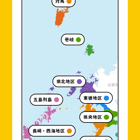
対馬
壱岐
県北地区
東彼地区
五島列島
県央地区
長崎・西海地区