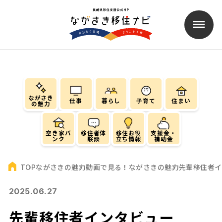
ながさき
仕事
暮らし
子育て
住まい
の魅力
空き家バ
移住者体
移住お役
支援金・
ンク
験談
立ち情報
補助金
ながさきの魅力
動画で見る！ながさきの魅力
先輩移住者イ
TOP
2025.06.27
先輩移住者インタビュー