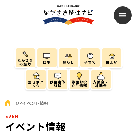
ながさき
仕事
暮らし
子育て
住まい
の魅力
空き家バ
移住者体
移住お役
支援金・
ンク
験談
立ち情報
補助金
イベント情報
TOP
EVENT
イベント情報