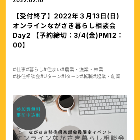
2022.02.10
【受付終了】2022年３月13日(日)
オンラインながさき暮らし相談会
Day2 【予約締切：3/4(金)PM12：
00】
#仕事
#暮らし
#住まい
#農業・漁業・林業
#移住相談会
#Uターン
#Iターン
#転職
#起業・創業