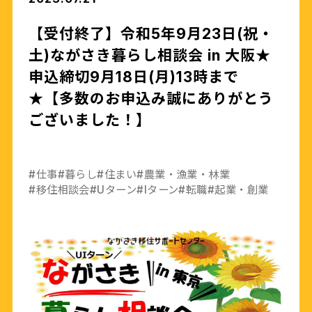
【受付終了】令和5年9月23日(祝・
土)ながさき暮らし相談会 in 大阪★
申込締切9月18日(月)13時まで
★【多数のお申込み誠にありがとう
ございました！】
#仕事
#暮らし
#住まい
#農業・漁業・林業
#移住相談会
#Uターン
#Iターン
#転職
#起業・創業