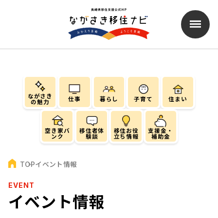
ながさき
仕事
暮らし
子育て
住まい
の魅力
空き家バ
移住者体
移住お役
支援金・
ンク
験談
立ち情報
補助金
イベント情報
TOP
EVENT
イベント情報