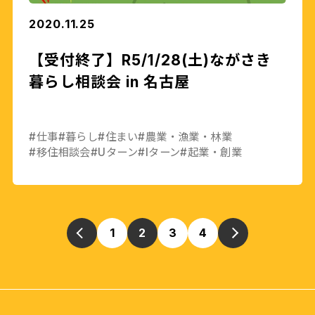
2020.11.25
【受付終了】R5/1/28(土)ながさき
暮らし相談会 in 名古屋
#仕事
#暮らし
#住まい
#農業・漁業・林業
#移住相談会
#Uターン
#Iターン
#起業・創業
1
2
3
4