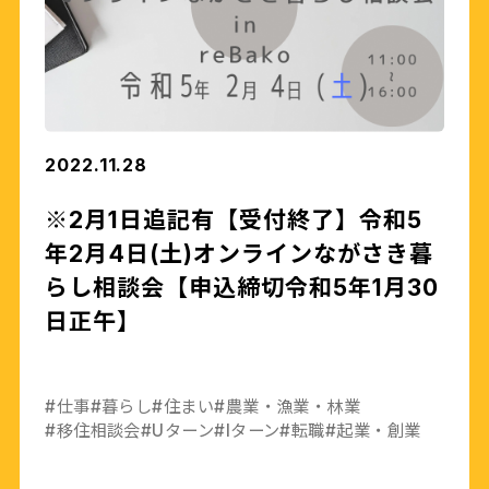
2022.11.28
※2月1日追記有【受付終了】令和5
年2月4日(土)オンラインながさき暮
らし相談会【申込締切令和5年1月30
日正午】
#仕事
#暮らし
#住まい
#農業・漁業・林業
#移住相談会
#Uターン
#Iターン
#転職
#起業・創業