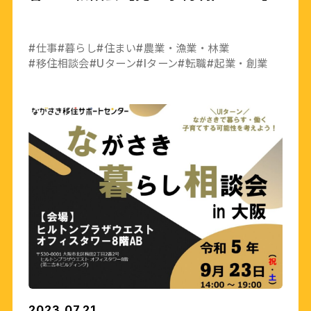
#仕事
#暮らし
#住まい
#農業・漁業・林業
#移住相談会
#Uターン
#Iターン
#転職
#起業・創業
2023.07.21