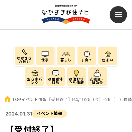
ながさき
仕事
暮らし
子育て
住まい
の魅力
空き家バ
移住者体
移住お役
支援金・
ンク
験談
立ち情報
補助金
イベント情報
【受付終了】R4/11/25（金）-26（土）長
TOP
2024.01.31
イベント情報
【受付終了】