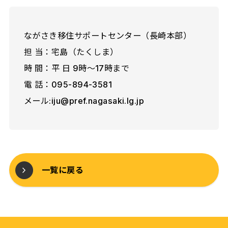
ながさき移住サポートセンター（長崎本部）
担 当：宅島（たくしま）
時 間：平 日 9時～17時まで
電 話：095-894-3581
メール:iju@pref.nagasaki.lg.jp
一覧に戻る