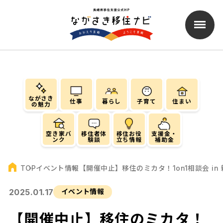
ながさき
仕事
暮らし
子育て
住まい
の魅力
空き家バ
移住者体
移住お役
支援金・
ンク
験談
立ち情報
補助金
イベント情報
【開催中止】移住のミカタ！1on1相談会 in
TOP
2025.01.17
イベント情報
【開催中止】移住のミカタ！