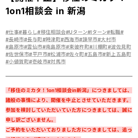
1on1相談会 in 新潟
#仕事
#暮らし
#移住相談会
#Uターン
#Iターン
#転職
#
#長崎市
#長与町
#時津町
#西海市
#諫早市
#大村市
#島原市
#雲仙市
#南島原市
#東彼杵町
#川棚町
#波佐見町
#佐世保市
#平戸市
#松浦市
#佐々町
#五島市
#新上五島町
#小値賀町
#壱岐市
#対馬市
「移住のミカタ！1on1相談会in新潟」につきましては、
諸般の事情により、開催を中止とさせていただきます。
参加を検討していただいていた方につきましては、誠に
申し訳ございません。
ご予約をいただいておりました方につきましては、追っ