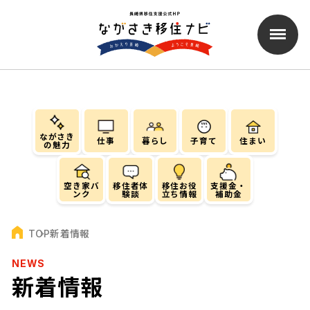
ながさき
仕事
暮らし
子育て
住まい
の魅力
空き家バ
移住者体
移住お役
支援金・
ンク
験談
立ち情報
補助金
新着情報
TOP
NEWS
新着情報