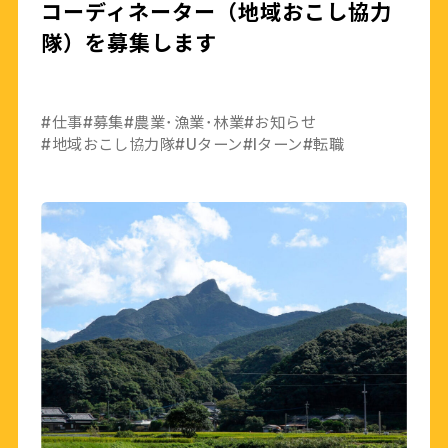
コーディネーター（地域おこし協力
隊）を募集します
#仕事
#募集
#農業･漁業･林業
#お知らせ
#地域おこし協力隊
#Uターン
#Iターン
#転職