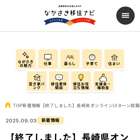
ながさき
仕事
暮らし
子育て
住まい
の魅力
空き家バ
移住者体
移住お役
支援金・
ンク
験談
立ち情報
補助金
新着情報
【終了しました】長崎県オンラインUIターン就職
TOP
2025.09.03
新着情報
【終了しました】長崎県オン