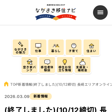
ながさき
仕事
暮らし
子育て
住まい
の魅力
空き家バ
移住者体
移住お役
支援金・
ンク
験談
立ち情報
補助金
新着情報
(終了しました)(10/12締切) 長崎エリアオン
TOP
2026.03.09
新着情報
(終了しました)(10/12締切) 長