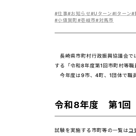
#仕事
#お知らせ
#Uターン
#Iターン
#
#小値賀町
#壱岐市
#対馬市
長崎県市町村行政振興協議会では「
する「令和8年度第1回市町村等
今年度は9市、4町、1団体で職
令和8年度 第1
試験を実施する市町等の一覧は
コ