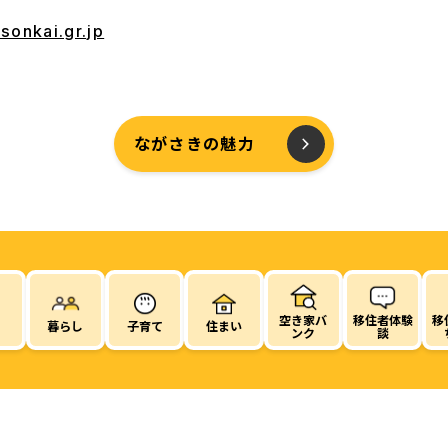
onkai.gr.jp
ながさきの魅力
空き家バ
移住者体験
移
暮らし
子育て
住まい
ンク
談