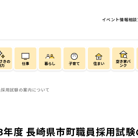
イベント情報
相談
さきの
空き家バ
仕事
暮らし
子育て
住まい
魅力
ンク
員採用試験の案内について
8年度 長崎県市町職員採用試験