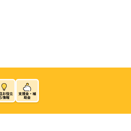
住お役立
支援金・補
ち情報
助金