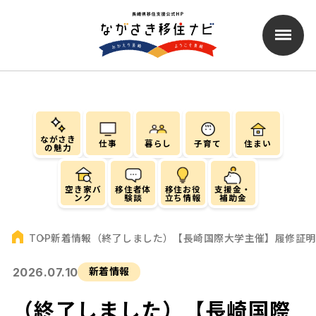
ながさき
仕事
暮らし
子育て
住まい
の魅力
空き家バ
移住者体
移住お役
支援金・
ンク
験談
立ち情報
補助金
新着情報
（終了しました）【長崎国際大学主催】履修証明
TOP
2026.07.10
新着情報
（終了しました）【長崎国際