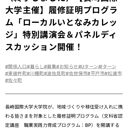
大学主催】履修証明プログラ
ム「ローカルいとなみカレッ
ジ」特別講演会＆パネルディ
スカッション開催！
#関係人口
#暮らし
#募集
#お知らせ
#Uターン
#Iターン
#東彼杵町
#川棚町
#波佐見町
#佐世保市
#平戸市
#松浦市
#佐々町
長崎国際大学大学院が、地域づくりや移住受け入れに携
わる皆さまを対象とした履修証明プログラム（文科省認
定講座 職業実践力育成プログラム：BP）を開講する