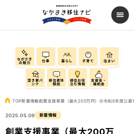
ながさき
仕事
暮らし
子育て
住まい
の魅力
空き家バ
移住者体
移住お役
支援金・
ンク
験談
立ち情報
補助金
新着情報
創業支援事業（最大200万円）の令和6年度公募
TOP
2025.05.09
新着情報
創業支援事業（最大200万