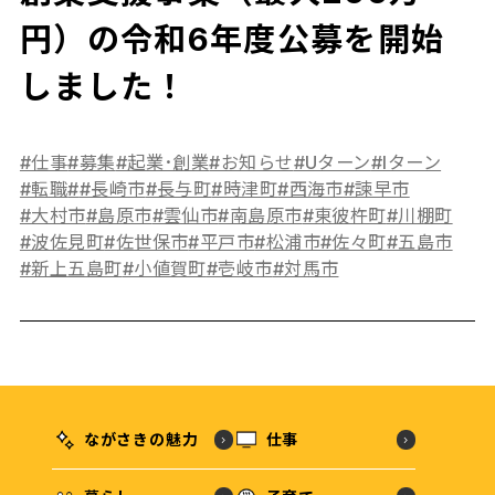
円）の令和6年度公募を開始
しました！
#仕事
#募集
#起業･創業
#お知らせ
#Uターン
#Iターン
#転職
#
#長崎市
#長与町
#時津町
#西海市
#諫早市
#大村市
#島原市
#雲仙市
#南島原市
#東彼杵町
#川棚町
#波佐見町
#佐世保市
#平戸市
#松浦市
#佐々町
#五島市
#新上五島町
#小値賀町
#壱岐市
#対馬市
ながさきの魅力
仕事