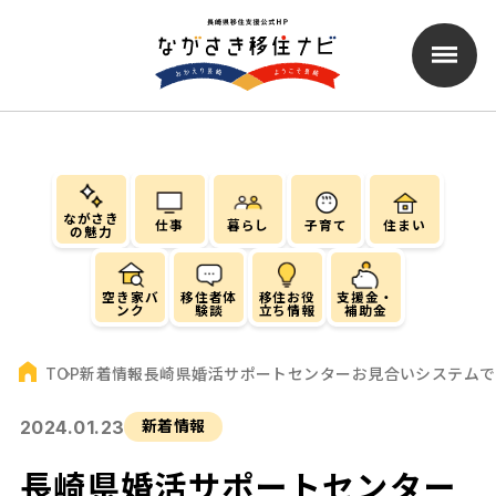
ながさき
仕事
暮らし
子育て
住まい
の魅力
空き家バ
移住者体
移住お役
支援金・
ンク
験談
立ち情報
補助金
新着情報
長崎県婚活サポートセンターお見合いシステムで
TOP
2024.01.23
新着情報
長崎県婚活サポートセンター