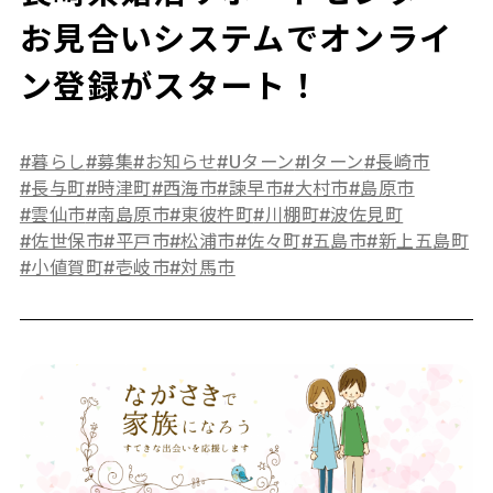
お見合いシステムでオンライ
ン登録がスタート！
#暮らし
#募集
#お知らせ
#Uターン
#Iターン
#長崎市
#長与町
#時津町
#西海市
#諫早市
#大村市
#島原市
#雲仙市
#南島原市
#東彼杵町
#川棚町
#波佐見町
#佐世保市
#平戸市
#松浦市
#佐々町
#五島市
#新上五島町
#小値賀町
#壱岐市
#対馬市