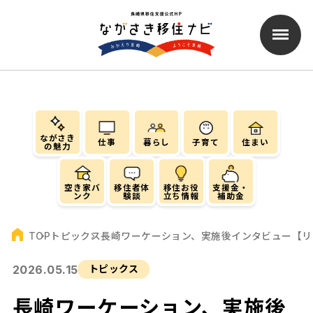
ながさき
仕事
暮らし
子育て
住まい
の魅力
空き家バ
移住者体
移住お役
支援金・
ンク
験談
立ち情報
補助金
トピックス
長崎ワーケーション、実施後インタビュー【リ
TOP
2026.05.15
トピックス
長崎ワーケーション、実施後