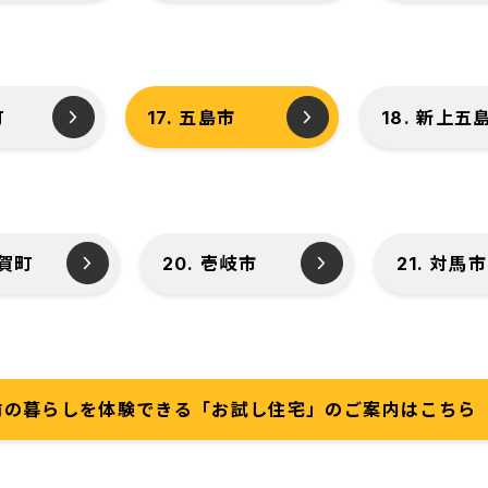
町
17. 五島市
18. 新上五
値賀町
20. 壱岐市
21. 対馬市
前の暮らしを体験できる「お試し住宅」のご案内はこちら