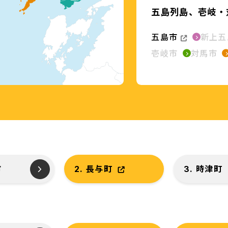
五島列島、壱岐・
五島市
新上五
壱岐市
対馬市
市
2. 長与町
3. 時津町