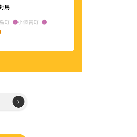
対馬
島町
小値賀町