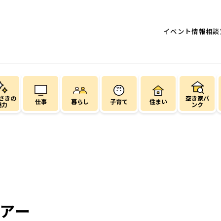
イベント情報
相談
さきの
空き家バ
仕事
暮らし
子育て
住まい
魅力
ンク
ツアー