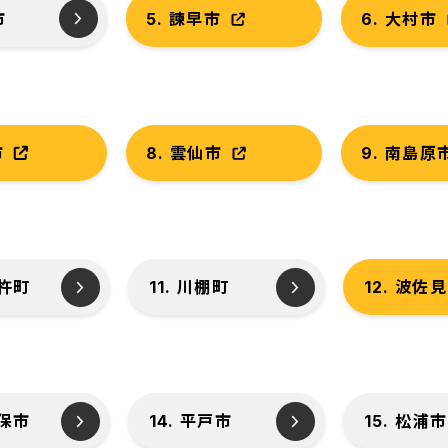
市
5. 諫早市
6. 大村市
市
8. 雲仙市
9. 南島原
彼杵町
11. 川棚町
12. 波佐
世保市
14. 平戸市
15. 松浦市