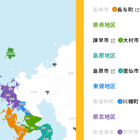
長崎市
長与町
県央地区
諫早市
大村市
島原地区
福岡市
福岡市
福岡市
島原市
雲仙市
東彼地区
佐賀市
佐賀市
佐賀市
東彼杵町
川棚町
県北地区
熊本市
熊本市
熊本市
佐世保市
平戸市