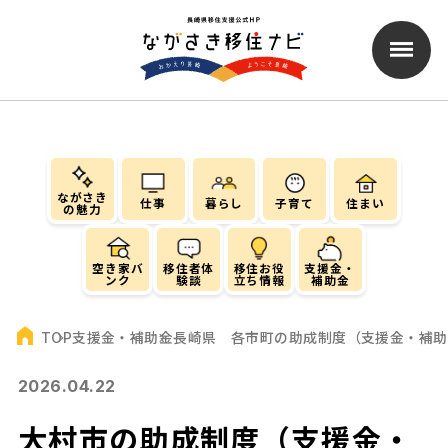
ながさき
仕事
暮らし
子育て
住まい
の魅力
空き家バ
移住者体
移住お役
支援金・
ンク
験談
立ち情報
補助金
支援金・補助金
長崎県 各市町の助成制度（支援金・補助
TOP
2026.04.22
大村市の助成制度（支援金・