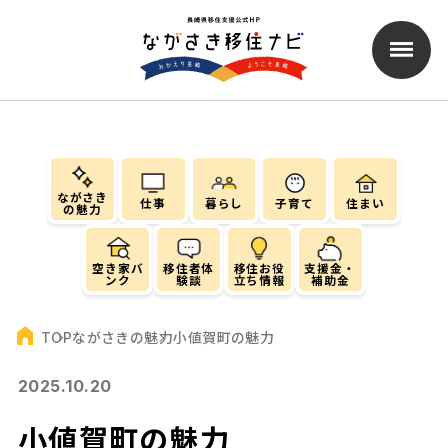
ながさき
仕事
暮らし
子育て
住まい
の魅力
空き家バ
移住者体
移住お役
支援金・
ンク
験談
立ち情報
補助金
ながさきの魅力
小値賀町の魅力
TOP
2025.10.20
小値賀町の魅力