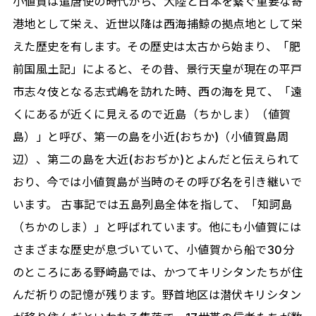
小値賀は遣唐使の時代から、大陸と日本を繋ぐ重要な寄
港地として栄え、近世以降は西海捕鯨の拠点地として栄
えた歴史を有します。その歴史は太古から始まり、「肥
前国風土記」によると、その昔、景行天皇が現在の平戸
市志々伎となる志式嶋を訪れた時、西の海を見て、「遠
くにあるが近くに見えるので近島（ちかしま）（値賀
島）」と呼び、第一の島を小近(おちか)（小値賀島周
辺）、第二の島を大近(おおぢか)とよんだと伝えられて
おり、今では小値賀島が当時のその呼び名を引き継いで
います。 古事記では五島列島全体を指して、「知訶島
（ちかのしま）」と呼ばれています。他にも小値賀には
さまざまな歴史が息づいていて、小値賀から船で30分
のところにある野崎島では、かつてキリシタンたちが住
んだ祈りの記憶が残ります。野首地区は潜伏キリシタン